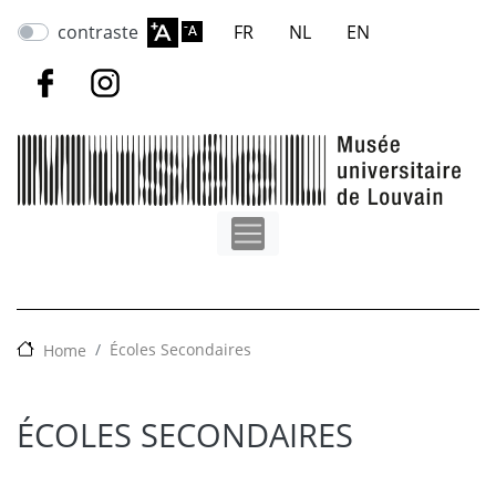
Skip
contraste
FR
NL
EN
to
main
content
Écoles Secondaires
Home
ÉCOLES SECONDAIRES