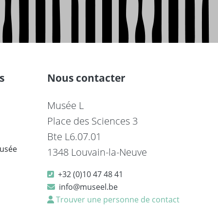
s
Nous contacter
Musée L
Place des Sciences 3
Bte L6.07.01
musée
1348 Louvain-la-Neuve
+32 (0)10 47 48 41
info@museel.be
Trouver une personne de contact