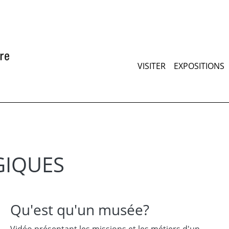
Aller
au
contenu
principal
Maimenu
VISITER
EXPOSITIONS
GIQUES
Qu'est qu'un musée?
Vidéo présentant les missions et les métiers d'un