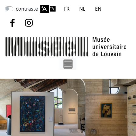
Aller
contraste
FR
NL
EN
au
contenu
principal