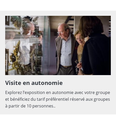
uloir
u
Happy
U
emps
py
oir
ps
Visite en autonomie
Explorez l’exposition en autonomie avec votre groupe
et bénéficiez du tarif préférentiel réservé aux groupes
à partir de 10 personnes..