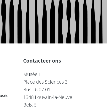
Contacteer ons
Musée L
Place des Sciences 3
Bus L6.07.01
musée
1348 Louvain-la-Neuve
België