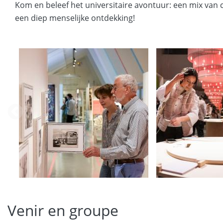
Kom en beleef het universitaire avontuur: een mix van c
een diep menselijke ontdekking!
appy
Happy
U
Venir en groupe
Voeux