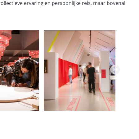
ollectieve ervaring en persoonlijke reis, maar bovenal
VG
Happy
Panorama
U
Happy