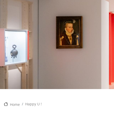
Happy U !
Home