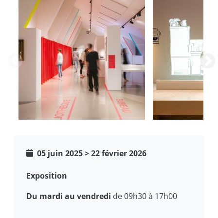
VG
Happy
Panorama
U
05 juin 2025
>
22 février 2026
Happy
Exposition
U!
Happy
U
Du mardi au vendredi
de 09h30 à 17h00
-