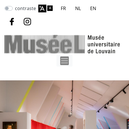
Aller
contraste
FR
NL
EN
au
contenu
principal