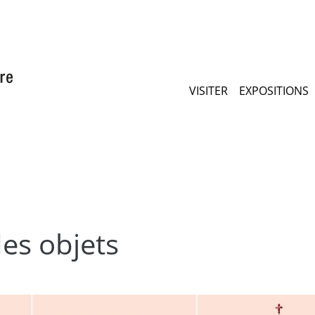
Aller
au
contenu
principal
Maimenu
VISITER
EXPOSITIONS
des objets