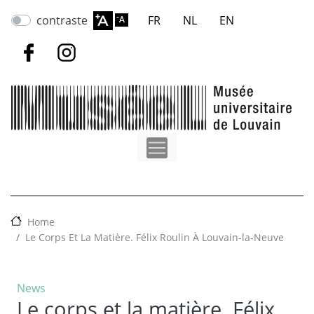
Skip
contraste
FR
NL
EN
to
main
content
Home
Le Corps Et La Matière. Félix Roulin À Louvain-la-Neuve
News
Le corps et la matière. Félix