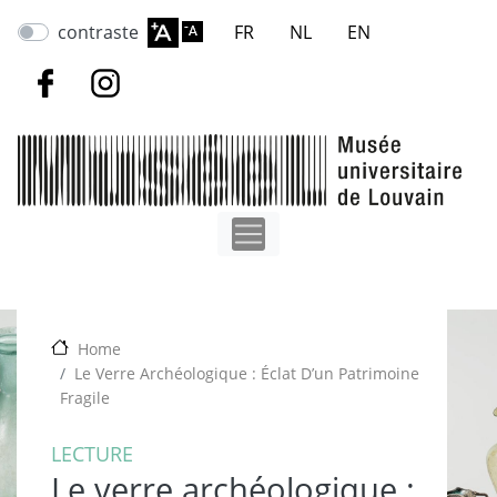
Skip
contraste
FR
NL
EN
to
main
content
Home
Le Verre Archéologique : Éclat Dʼun Patrimoine
Fragile
LECTURE
Le verre archéologique :