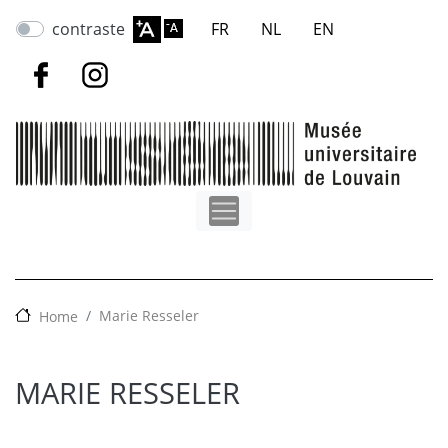
Overslaan
contraste
FR
NL
EN
en
naar
de
inhoud
gaan
Marie Resseler
Home
MARIE RESSELER