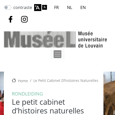
Overslaan
contraste
FR
NL
EN
en
naar
de
inhoud
gaan
Le Petit Cabinet Dʼhistoires Naturelles
Home
RONDLEIDING
Le petit cabinet
dʼhistoires naturelles