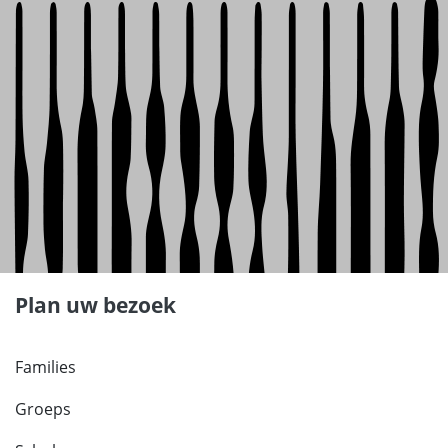
Plan uw bezoek
Families
Groeps