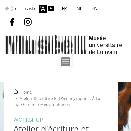
Overslaan
contraste
FR
NL
EN
en
naar
de
inhoud
gaan
Home
Atelier D'écriture Et D'iconographie : À La
Recherche De Nos Cabanes
WORKSHOP
Atelier d'écriture et