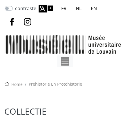
Overslaan
contraste
FR
NL
EN
en
naar
de
inhoud
gaan
Prehistorie En Protohistorie
Home
COLLECTIE