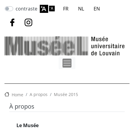
Aller
contraste
FR
NL
EN
au
contenu
principal
A propos
Musée 2015
Home
À propos
Le Musée