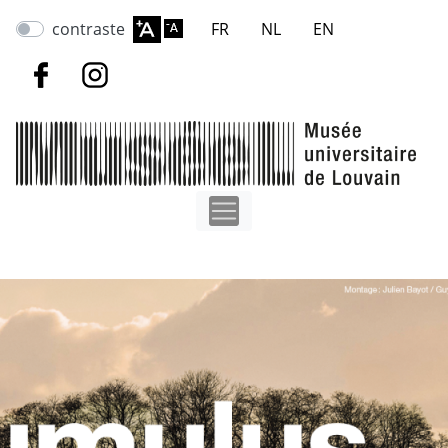
Aller
contraste
FR
NL
EN
au
contenu
principal