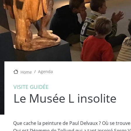
Agenda
Home
VISITE GUIDÉE
Le Musée L insolite
Que cache la peinture de Paul Delvaux ? Où se trouve 
Qui est l’Homme de Tollund qui a tant inspiré Serge V