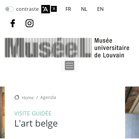
Aller
contraste
FR
NL
EN
au
contenu
principal
Agenda
Home
VISITE GUIDÉE
L'art belge