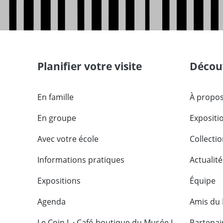
Planifier votre visite
Découv
En famille
À propos
En groupe
Expositi
Avec votre école
Collecti
Informations pratiques
Actualité
Expositions
Équipe
Agenda
Amis du
Le Coin L · Café-boutique du Musée L
Partenai