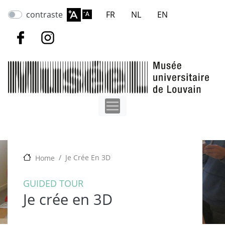
Skip
contraste
FR
NL
EN
to
main
content
Je Crée En 3D
Home
GUIDED TOUR
Je crée en 3D