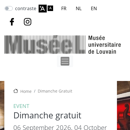
Skip
contraste
FR
NL
EN
to
main
content
Dimanche Gratuit
Home
EVENT
Dimanche gratuit
06 September 2026,
04 October