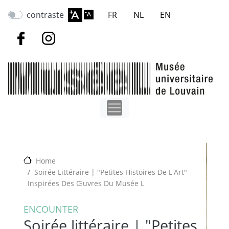
Skip
contraste
FR
NL
EN
to
main
content
Home
Soirée Littéraire | "Petites Histoires De L'Art"
Inspirées Des Œuvres Du Musée L
ENCOUNTER
Soirée littéraire | "Petites