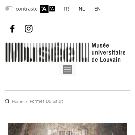
Overslaan
contraste
FR
NL
EN
en
naar
de
inhoud
gaan
Formes Du Salut
Home