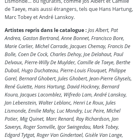
Lismonde… ou figuratifs, comme Jos Albert et Camille
de Taeye, mais aussi étrangers, tels que Hans Hartung,
Marc Tobey et André Lanskoy.
Artistes repris dans le catalogue :
Jos Albert, Pat
Andrea, Gaston Bertrand, Anne Bonnet, Francisco Bore,
Marie Carlier, Michel Carrade, Jacques Chemay, Francis De
Bolle, Coen De Cock, Charles Dehoy, Joe Delahaut, Paul
Delvaux, Pierre-Willy De Muylder, Camille de Taeye, Berthe
Dubail, Hugo Duchateau, Pierre-Louis Flouquet, Philippe
Garel, Bernard Ghobert, Jules Ghobert, Jean-Pierre Ghysels,
René Guiette, Hans Hartung, David Hockney, Bernard
Koura, Jacques Lacomblez, Wifredo Lam, André Lanskoy,
Jan Lebenstein, Walter Leblanc, Henri Le Roux, Jules
Lismonde, Emilie Mahy, Luc Mondry, Luc Peire, Michel
Potier, Mig Quinet, Marc Renard, Ray Richardson, Jan
Saverys, Roger Somville, Igor Swingedau, Mark Tobey,
Edgard Tytgat, Roger Van Gindertael, Gisèle Van Lange,