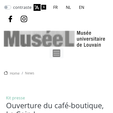
Aller
contraste
FR
NL
EN
au
contenu
principal
News
Home
Kit presse
Ouverture du café-boutique,