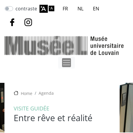
Aller
contraste
FR
NL
EN
au
contenu
principal
Agenda
Home
VISITE GUIDÉE
Entre rêve et réalité