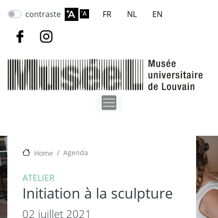
Aller
contraste
FR
NL
EN
au
contenu
principal
Agenda
Home
ATELIER
Initiation à la sculpture
02 juillet 2021