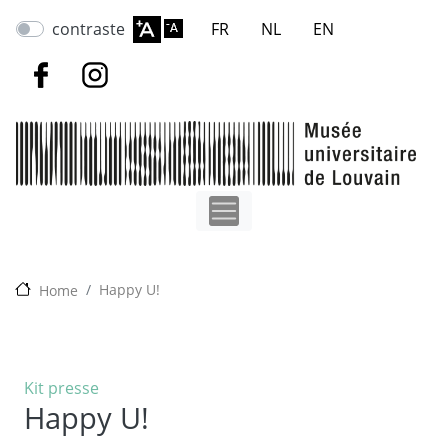
Aller
contraste
FR
NL
EN
au
contenu
principal
Happy U!
Home
Kit presse
Happy U!