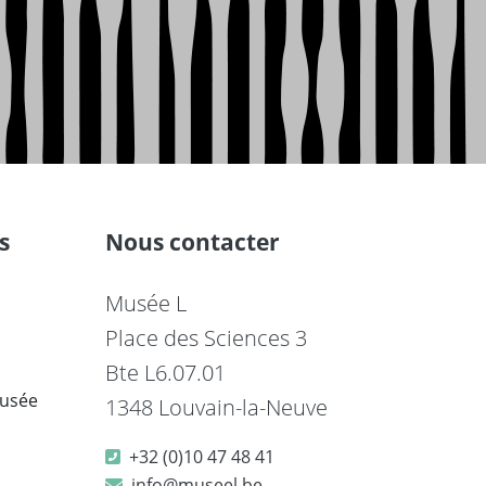
s
Nous contacter
Musée L
Place des Sciences 3
Bte L6.07.01
musée
1348 Louvain-la-Neuve
+32 (0)10 47 48 41
info@museel.be