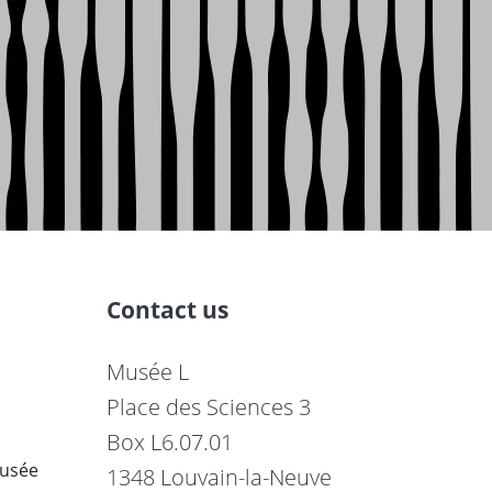
Contact us
Musée L
Place des Sciences 3
Box L6.07.01
musée
1348 Louvain-la-Neuve