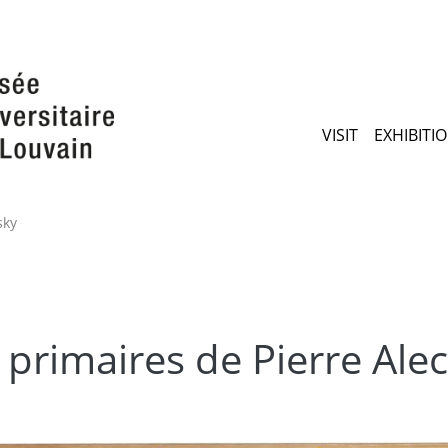
Skip
to
main
content
Maimen
VISIT
EXHIBITI
sky
primaires de Pierre Ale