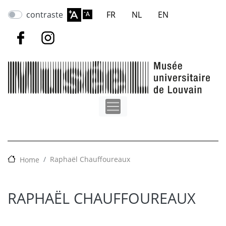
Aller
contraste
FR
NL
EN
au
contenu
principal
Raphaël Chauffoureaux
Home
RAPHAËL CHAUFFOUREAUX