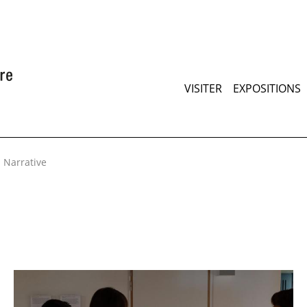
Aller
au
contenu
principal
Maimenu
VISITER
EXPOSITIONS
 Narrative