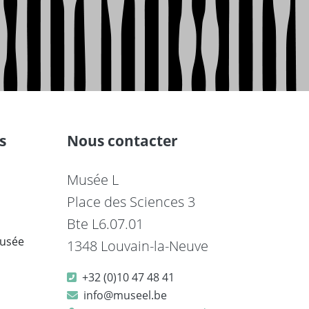
s
Nous contacter
Musée L
Place des Sciences 3
Bte L6.07.01
musée
1348 Louvain-la-Neuve
+32 (0)10 47 48 41
info@museel.be