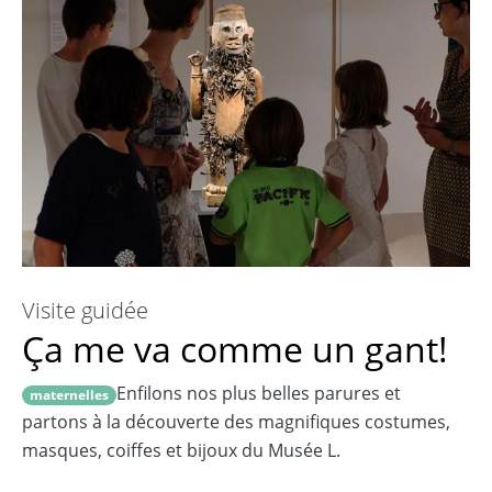
Visite guidée
Ça me va comme un gant!
Enfilons nos plus belles parures et
maternelles
partons à la découverte des magnifiques costumes,
masques, coiffes et bijoux du Musée L.