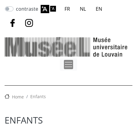
Aller
contraste
FR
NL
EN
au
contenu
principal
Enfants
Home
ENFANTS