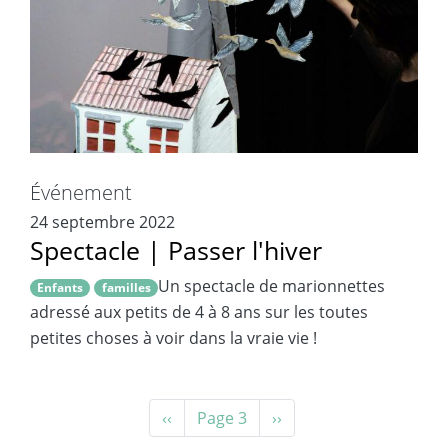
Événement
24 septembre 2022
Spectacle | Passer l'hiver
Un spectacle de marionnettes
Enfants
familles
adressé aux petits de 4 à 8 ans sur les toutes
petites choses à voir dans la vraie vie !
Pagination
Page
‹‹
Page 3
Page
››
précédente
suivante